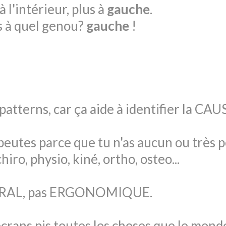
 l'intérieur, plus à
gauche
.
s à quel genou?
gauche
!
 patterns, car ça aide à identifier la CAU
apeutes parce que tu n'as aucun ou très 
ro, physio, kiné, ortho, osteo...
TURAL, pas ERGONOMIQUE.
 écrans pis toutes les choses que le mond