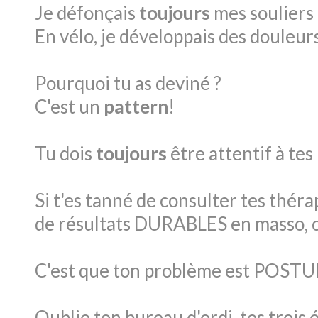
Je défonçais
toujours
mes souliers à
En vélo, je développais des douleur
Pourquoi tu as deviné ?
C'est un
pattern
!
Tu dois
toujours
être attentif à tes
Si t'es tanné de consulter tes thér
de résultats DURABLES en masso, chi
C'est que ton problème est POS
Oublie ton bureau d'ordi, tes trois