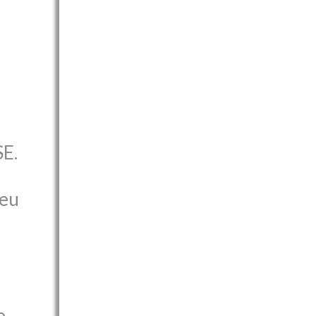
SE.
peu
e